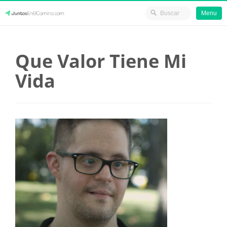
Menu
Skip
JuntosEnElCamino.com
to
Que Valor Tiene Mi
content
Vida