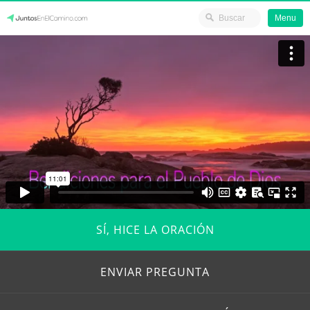
Menu
Skip
JuntosEnElCamino.com
to
content
SÍ, HICE LA ORACIÓN
ENVIAR PREGUNTA