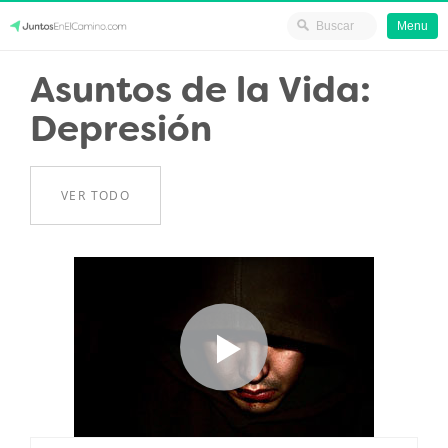
Menu
Skip
Asuntos de la Vida:
JuntosEnElCamino.com
to
Depresión
content
VER TODO