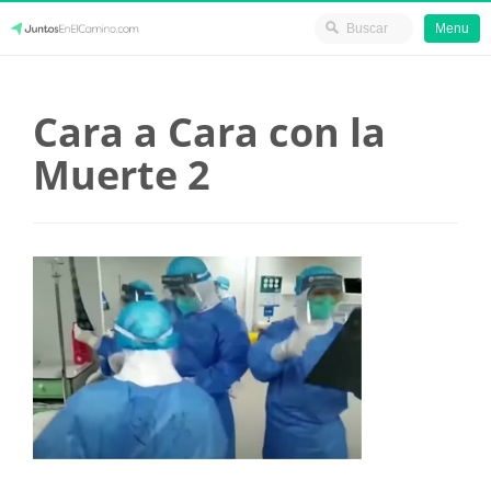
Menu
Skip
JuntosEnElCamino.com
to
Cara a Cara con la
content
Muerte 2