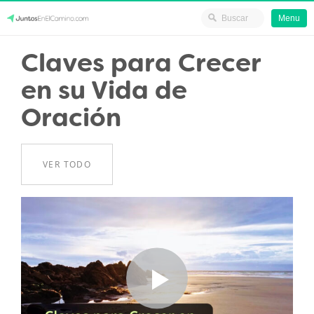
Menu
Skip
Claves para Crecer
JuntosEnElCamino.com
to
en su Vida de
content
Oración
VER TODO