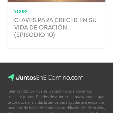
VIDEO
CLAVES PARA CRECER EN SU
VIDA DE ORACIÓN
(EPISODIO 10)
.
¡Bienvenido! La vida es un camino que podemos
transitar juntos. Puedes descubrir una nueva senda que
te conduce a la vida. Estamos para ayudarte a encontrar
maneras de hallar el sentido a las dificultades de la vida,