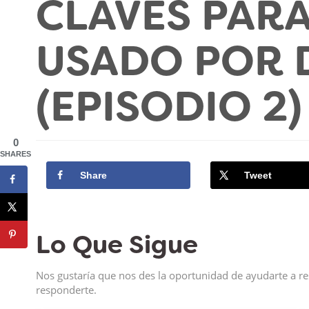
CLAVES PARA
USADO POR 
(EPISODIO 2)
0
SHARES
Share
Tweet
Lo Que Sigue
Nos gustaría que nos des la oportunidad de ayudarte a re
responderte.