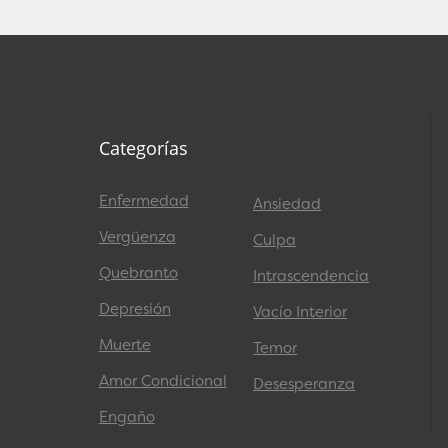
Categorías
Enfermedad
Ansiedad
Vergüenza
Culpa
Quebranto
Intrascendencia
Depresión
Vacío Interior
Muerte
Temor
Amor Condicional
Desesperanza
Engaño