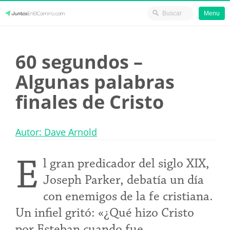
Menu
Skip
JuntosEnElCamino.com
to
60 segundos –
content
Algunas palabras
finales de Cristo
Autor: Dave Arnold
E
l gran predicador del siglo XIX,
Joseph Parker, debatía un día
con enemigos de la fe cristiana.
Un infiel gritó: «¿Qué hizo Cristo
por Esteban cuando fue