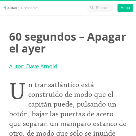
Menu
Skip
JuntosEnElCamino.com
to
60 segundos – Apagar
content
el ayer
Autor: Dave Arnold
U
n transatlántico está
construido de modo que el
capitán puede, pulsando un
botón, bajar las puertas de acero
que separan un mamparo estanco de
otro, de modo que sólo se inunde