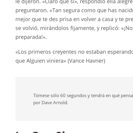
le dijeron. «Claro que sí», respondió ella aleg
preguntaron. «Tan segura como que has nacido»,
mejor que te des prisa en volver a casa y te pr
se volvió, mirándolos fijamente, y replicó: «
preparada!».
«Los primeros creyentes no estaban esperando
que Alguien viniera» (Vance Havner)
Tómese sólo 60 segundos y tendrá en qué pensar t
por Dave Arnold.