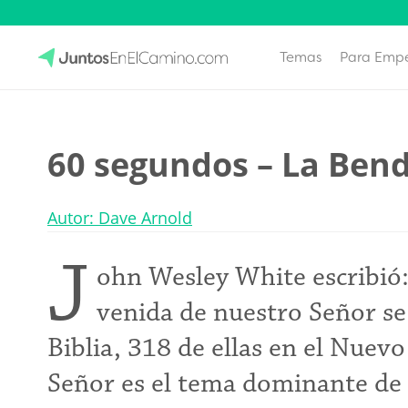
Temas
Para Emp
Skip
to
JuntosEnElCamino.com
content
60 segundos – La Ben
Autor: Dave Arnold
J
ohn Wesley White escribió:
venida de nuestro Señor se 
Biblia, 318 de ellas en el Nuev
Señor es el tema dominante de 