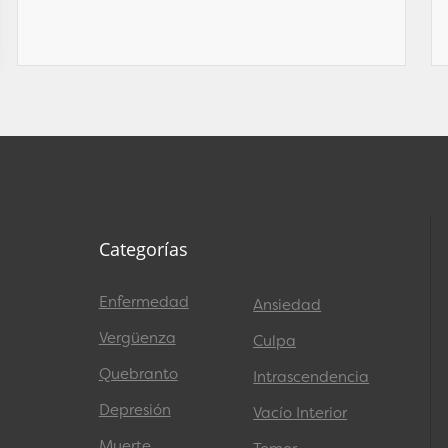
Categorías
Enfermedad
Ansiedad
Vergüenza
Culpa
Quebranto
Intrascendencia
Depresión
Vacío Interior
Muerte