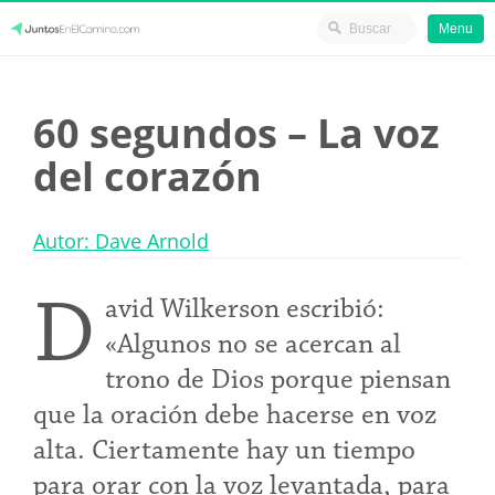
Menu
Skip
JuntosEnElCamino.com
to
60 segundos – La voz
content
del corazón
Autor: Dave Arnold
D
avid Wilkerson escribió:
«Algunos no se acercan al
trono de Dios porque piensan
que la oración debe hacerse en voz
alta. Ciertamente hay un tiempo
para orar con la voz levantada, para