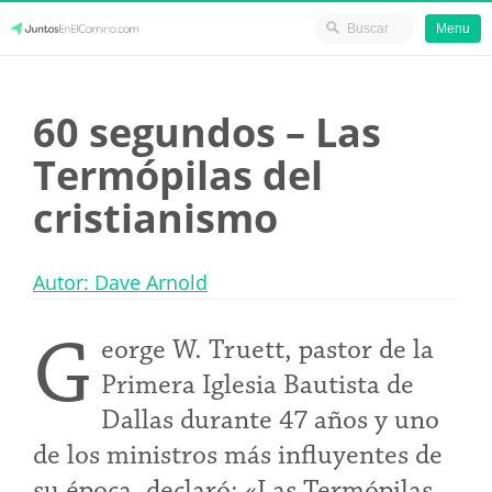
Menu
Skip
JuntosEnElCamino.com
to
60 segundos – Las
content
Termópilas del
cristianismo
Autor: Dave Arnold
G
eorge W. Truett, pastor de la
Primera Iglesia Bautista de
Dallas durante 47 años y uno
de los ministros más influyentes de
su época, declaró: «Las Termópilas