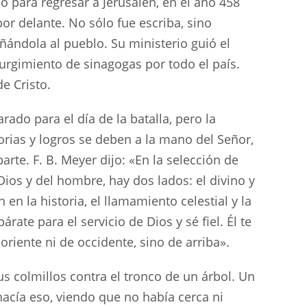
o para regresar a Jerusalén, en el año 458
por delante. No sólo fue escriba, sino
ñándola al pueblo. Su ministerio guió el
 surgimiento de sinagogas por todo el país.
e Cristo.
rado para el día de la batalla, pero la
orias y logros se deben a la mano del Señor,
rte. F. B. Meyer dijo: «En la selección de
Dios y del hombre, hay dos lados: el divino y
en la historia, el llamamiento celestial y la
rate para el servicio de Dios y sé fiel. Él te
iente ni de occidente, sino de arriba».
sus colmillos contra el tronco de un árbol. Un
hacía eso, viendo que no había cerca ni