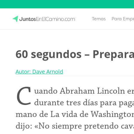
Temas
Para Emp
Skip
to
JuntosEnElCamino.com
content
60 segundos – Prepar
Autor: Dave Arnold
C
uando Abraham Lincoln er
durante tres días para pa
mano de La vida de Washington.
dijo: «No siempre pretendo cav