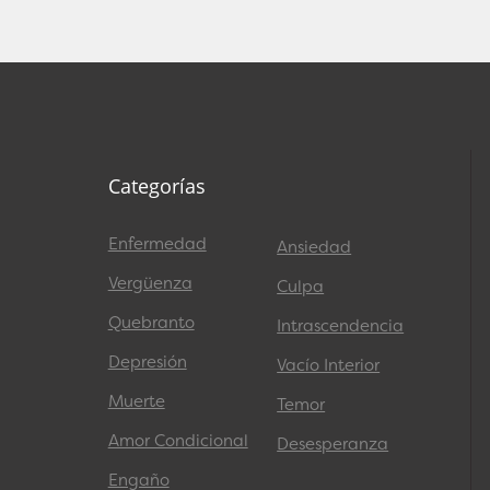
Categorías
Enfermedad
Ansiedad
Vergüenza
Culpa
Quebranto
Intrascendencia
Depresión
Vacío Interior
Muerte
Temor
Amor Condicional
Desesperanza
Engaño