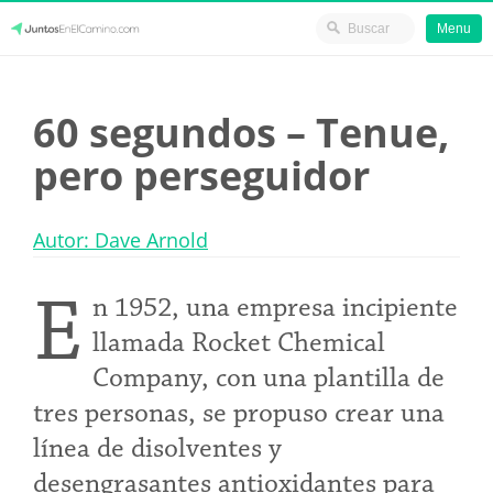
Menu
Skip
JuntosEnElCamino.com
to
60 segundos – Tenue,
content
pero perseguidor
Autor: Dave Arnold
E
n 1952, una empresa incipiente
llamada Rocket Chemical
Company, con una plantilla de
tres personas, se propuso crear una
línea de disolventes y
desengrasantes antioxidantes para