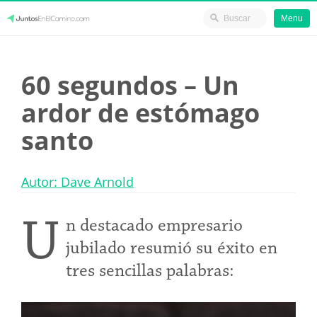
Menu
Skip
JuntosEnElCamino.com
to
60 segundos – Un
content
ardor de estómago
santo
Autor: Dave Arnold
U
n destacado empresario
jubilado resumió su éxito en
tres sencillas palabras: