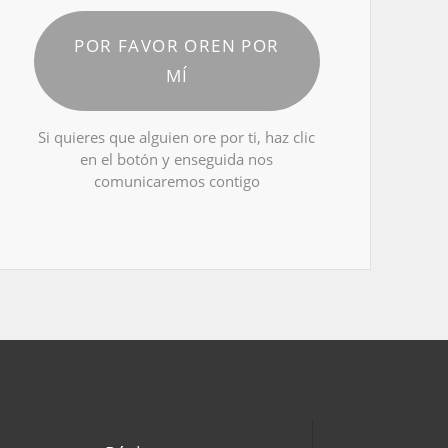
POR FAVOR OREN POR
MÍ
Si quieres que alguien ore por ti, haz clic
en el botón y enseguida nos
comunicaremos contigo