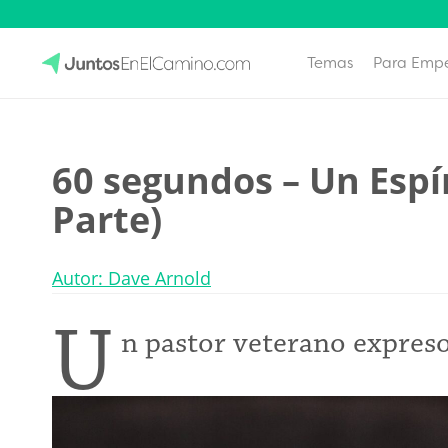
Temas
Para Emp
Skip
to
JuntosEnElCamino.com
content
60 segundos – Un Espír
Parte)
Autor: Dave Arnold
U
n pastor veterano expreso