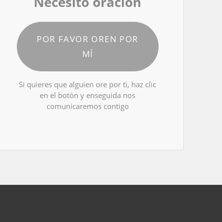
Necesito oración
POR FAVOR OREN POR
MÍ
Si quieres que alguien ore por ti, haz clic
en el botón y enseguida nos
comunicaremos contigo