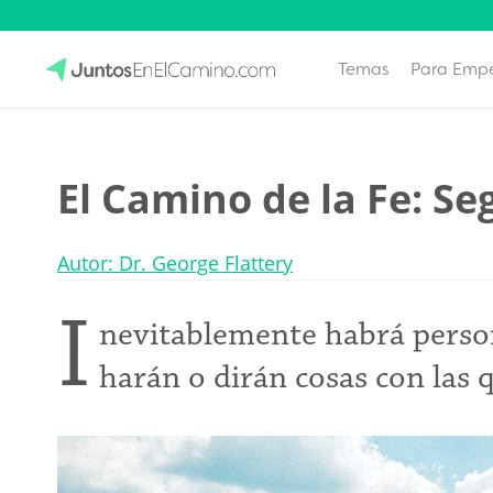
Temas
Para Emp
Skip
to
JuntosEnElCamino.com
content
El Camino de la Fe: S
Autor: Dr. George Flattery
I
nevitablemente habrá person
harán o dirán cosas con las