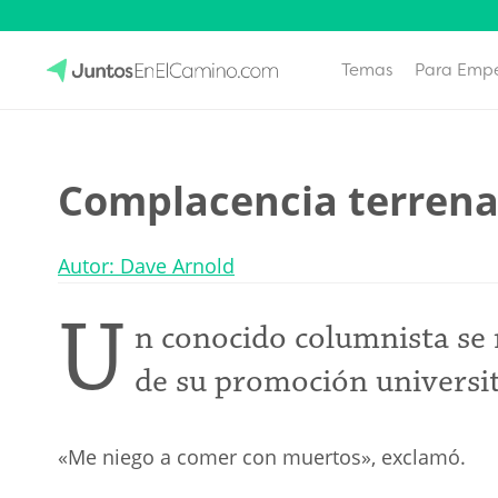
Temas
Para Emp
Skip
to
JuntosEnElCamino.com
content
Complacencia terrena
Autor: Dave Arnold
U
n conocido columnista se 
de su promoción universit
«Me niego a comer con muertos», exclamó.