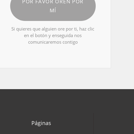
POR FAVOR OREN POR
MÍ
Si quieres que alguien ore por ti, haz clic
en el botón y enseguida nos
comunicaremos contigo
Páginas