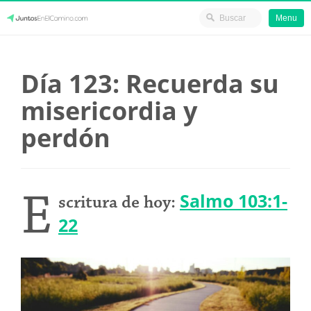
Menu
Skip
JuntosEnElCamino.com
to
Día 123: Recuerda su
content
misericordia y
perdón
E
Salmo 103:1-
scritura de hoy:
22