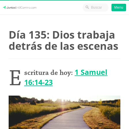
Menu
Skip
JuntosEnElCamino.com
to
Día 135: Dios trabaja
content
detrás de las escenas
E
1 Samuel
scritura de hoy:
16:14-23