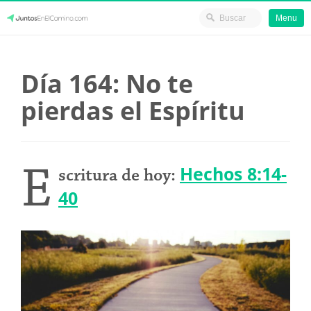
Menu
Skip
JuntosEnElCamino.com
to
Día 164: No te
content
pierdas el Espíritu
E
Hechos 8:14-
scritura de hoy:
40