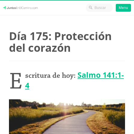
Menu
Skip
JuntosEnElCamino.com
to
Día 175: Protección
content
del corazón
E
Salmo 141:1-
scritura de hoy:
4