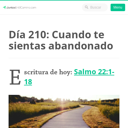
Menu
Skip
JuntosEnElCamino.com
to
Día 210: Cuando te
content
sientas abandonado
E
Salmo 22:1-
scritura de hoy:
18