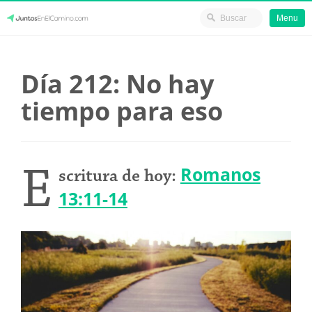
Menu
Skip
JuntosEnElCamino.com
to
Día 212: No hay
content
tiempo para eso
E
Romanos
scritura de hoy:
13:11-14