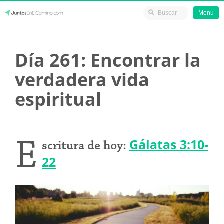
Menu
Skip
JuntosEnElCamino.com
to
Día 261: Encontrar la
content
verdadera vida
espiritual
E
Gálatas 3:10-
scritura de hoy:
22