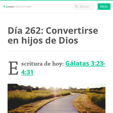
Menu
Skip
JuntosEnElCamino.com
to
Día 262: Convertirse
content
en hijos de Dios
E
Gálatas 3:23-
scritura de hoy:
4:31