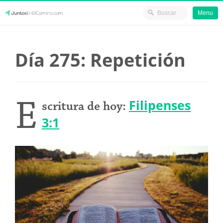
Menu
Skip
JuntosEnElCamino.com
to
Día 275: Repetición
content
E
Filipenses
scritura de hoy:
3:1