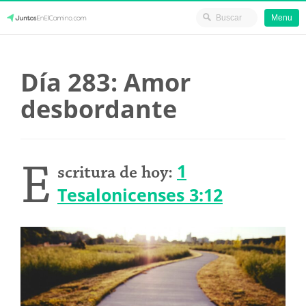
Menu
Skip
JuntosEnElCamino.com
to
Día 283: Amor
content
desbordante
E
1
scritura de hoy:
Tesalonicenses 3:12