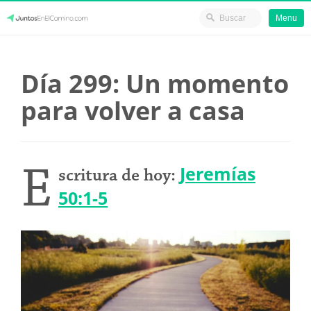
Menu
Skip
JuntosEnElCamino.com
to
Día 299: Un momento
content
para volver a casa
E
Jeremías
scritura de hoy:
50:1-5