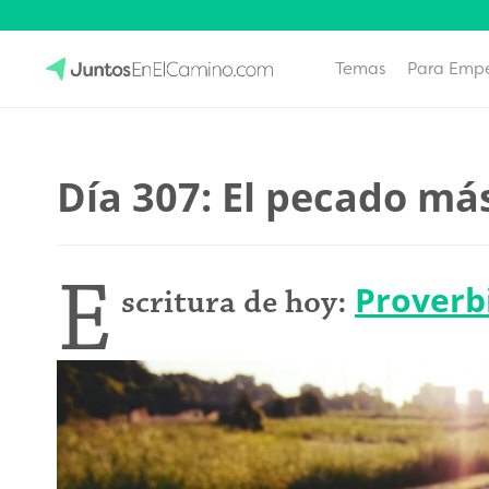
Temas
Para Emp
Skip
to
JuntosEnElCamino.com
content
Día 307: El pecado m
E
Proverb
scritura de hoy: