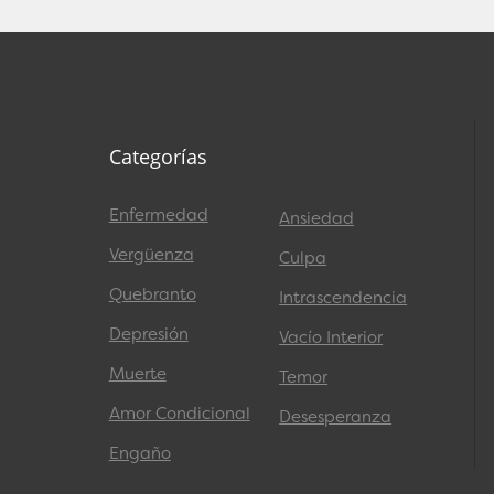
Categorías
Enfermedad
Ansiedad
Vergüenza
Culpa
Quebranto
Intrascendencia
Depresión
Vacío Interior
Muerte
Temor
Amor Condicional
Desesperanza
Engaño