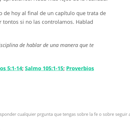
de hoy al final de un capítulo que trata de
r tontos si no las controlamos. Hablad
isciplina de hablar de una manera que te
os 5:1-14
;
Salmo 105:1-15
;
Proverbios
sponder cualquier prgunta que tengas sobre la fe o sobre seguir