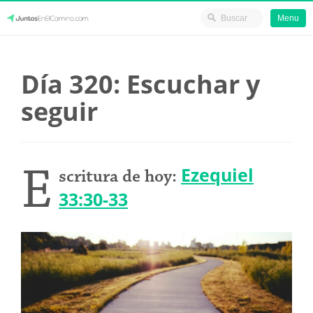
Menu
Skip
JuntosEnElCamino.com
to
Día 320: Escuchar y
content
seguir
E
Ezequiel
scritura de hoy:
33:30-33