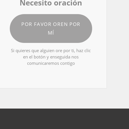
Necesito oración
POR FAVOR OREN POR
MÍ
Si quieres que alguien ore por ti, haz clic
en el botón y enseguida nos
comunicaremos contigo