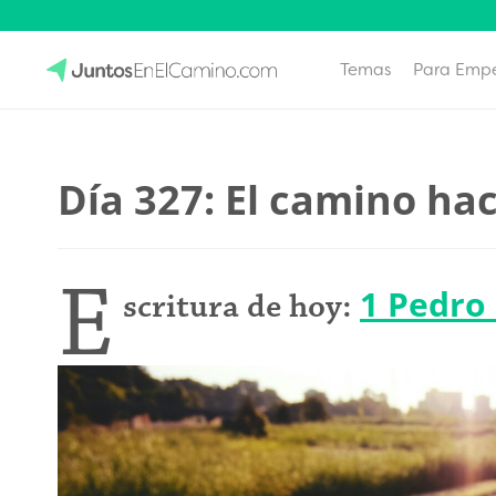
Temas
Para Emp
Skip
to
JuntosEnElCamino.com
content
Día 327: El camino hac
E
1 Pedro 
scritura de hoy: