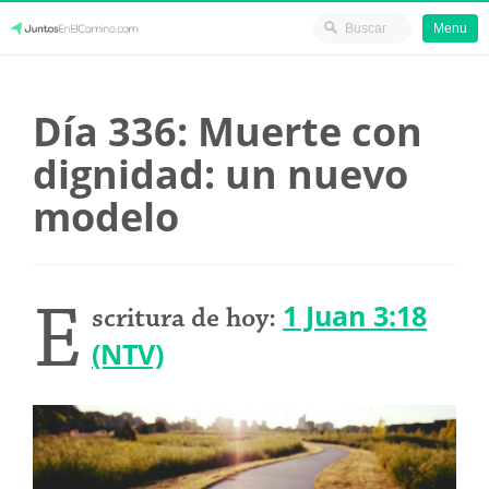
Menu
Skip
JuntosEnElCamino.com
to
Día 336: Muerte con
content
dignidad: un nuevo
modelo
E
1 Juan 3:18
scritura de hoy:
(NTV)