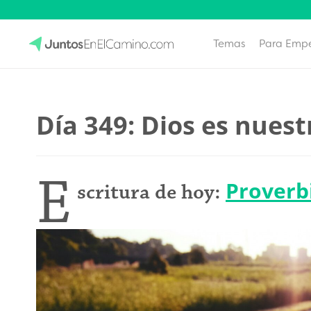
Temas
Para Emp
Skip
to
JuntosEnElCamino.com
content
Día 349: Dios es nuest
E
Proverb
scritura de hoy: