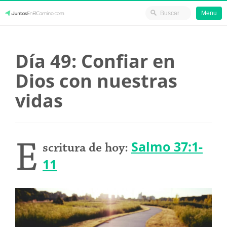
Menu
Skip
JuntosEnElCamino.com
to
Día 49: Confiar en
content
Dios con nuestras
vidas
E
Salmo 37:1-
scritura de hoy:
11