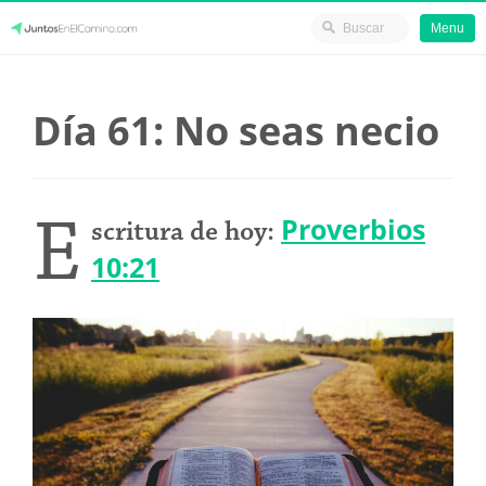
Menu
Skip
JuntosEnElCamino.com
to
Día 61: No seas necio
content
E
Proverbios
scritura de hoy:
10:21