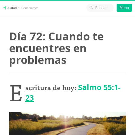
Menu
Skip
JuntosEnElCamino.com
to
Día 72: Cuando te
content
encuentres en
problemas
E
Salmo 55:1-
scritura de hoy:
23