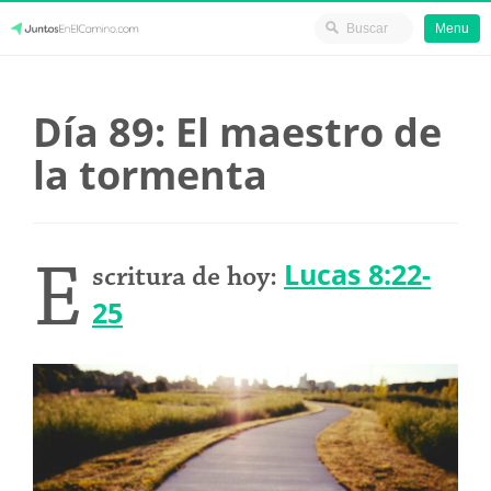
Menu
Skip
JuntosEnElCamino.com
to
Día 89: El maestro de
content
la tormenta
E
Lucas 8:22-
scritura de hoy:
25