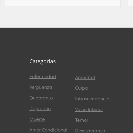
Categorías
Enfermedad
Ansiedad
Vergüenza
Culpa
Quebranto
Intrascendencia
Depresión
Vacío Interior
Muerte
Temor
Amor Condicional
Desesperanza