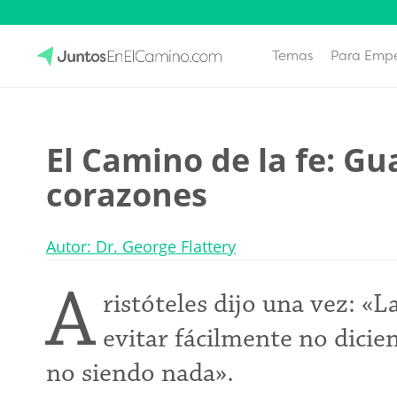
Temas
Para Emp
Skip
to
JuntosEnElCamino.com
content
El Camino de la fe: G
corazones
Autor: Dr. George Flattery
A
ristóteles dijo una vez: «L
evitar fácilmente no dici
no siendo nada».