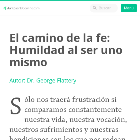
Menu
Skip
JuntosEnElCamino.com
to
El camino de la fe:
content
Humildad al ser uno
mismo
Autor: Dr. George Flattery
S
ólo nos traerá frustración si
comparamos constantemente
nuestra vida, nuestra vocación,
nuestros sufrimientos y nuestras
bendiciones con los que nos rodean.