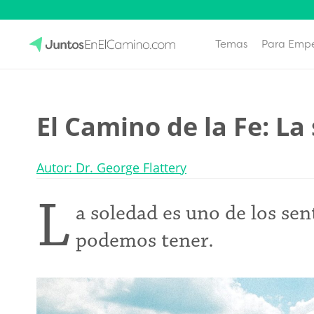
Temas
Para Emp
Skip
to
JuntosEnElCamino.com
content
El Camino de la Fe: La
Autor: Dr. George Flattery
L
a soledad es uno de los se
podemos tener.