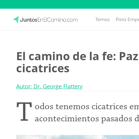
Temas
Para Emp
Skip
to
JuntosEnElCamino.com
content
El camino de la fe: Pa
cicatrices
Autor: Dr. George Flattery
T
odos tenemos cicatrices e
acontecimientos pasados d