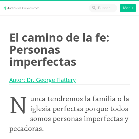
Menu
Skip
JuntosEnElCamino.com
to
El camino de la fe:
content
Personas
imperfectas
Autor: Dr. George Flattery
N
unca tendremos la familia o la
iglesia perfectas porque todos
somos personas imperfectas y
pecadoras.