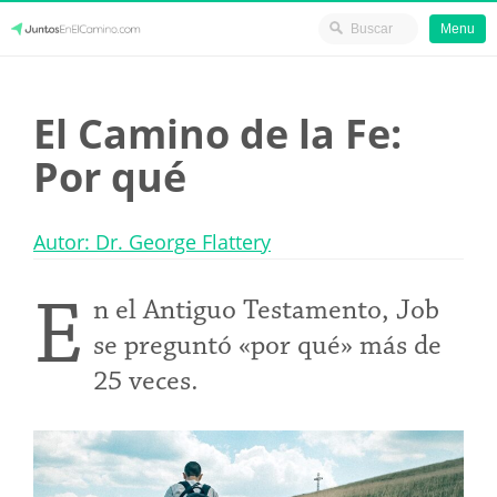
Menu
Skip
JuntosEnElCamino.com
to
El Camino de la Fe:
content
Por qué
Autor: Dr. George Flattery
E
n el Antiguo Testamento, Job
se preguntó «por qué» más de
25 veces.