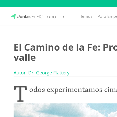
Temas
Para Emp
Skip
to
JuntosEnElCamino.com
content
El Camino de la Fe: Pr
valle
Autor: Dr. George Flattery
T
odos experimentamos cimas