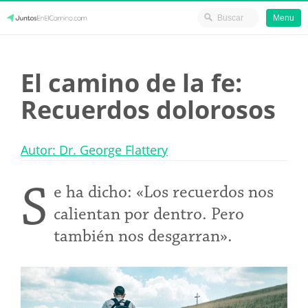
Menu
Skip
JuntosEnElCamino.com
to
El camino de la fe:
content
Recuerdos dolorosos
Autor: Dr. George Flattery
S
e ha dicho: «Los recuerdos nos
calientan por dentro. Pero
también nos desgarran».