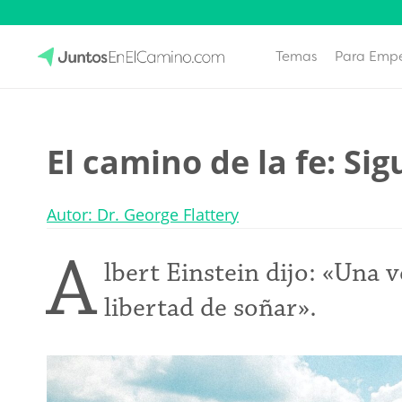
Temas
Para Emp
Skip
to
JuntosEnElCamino.com
content
El camino de la fe: Si
Autor: Dr. George Flattery
A
lbert Einstein dijo: «Una v
libertad de soñar».