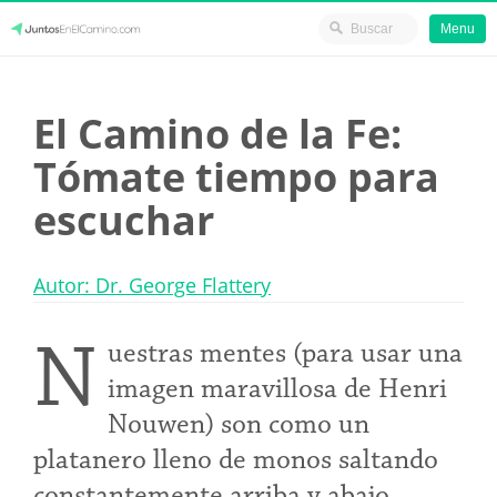
Menu
Skip
JuntosEnElCamino.com
to
El Camino de la Fe:
content
Tómate tiempo para
escuchar
Autor: Dr. George Flattery
N
uestras mentes (para usar una
imagen maravillosa de Henri
Nouwen) son como un
platanero lleno de monos saltando
constantemente arriba y abajo.