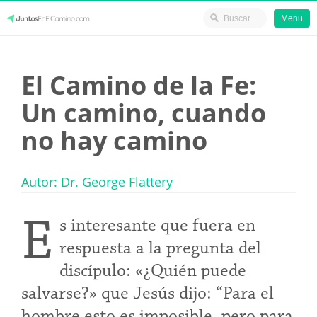
Menu
Skip
JuntosEnElCamino.com
to
El Camino de la Fe:
content
Un camino, cuando
no hay camino
Autor: Dr. George Flattery
E
s interesante que fuera en
respuesta a la pregunta del
discípulo: «¿Quién puede
salvarse?» que Jesús dijo: “Para el
hombre esto es imposible, pero para