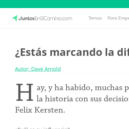
Temas
Para Emp
Skip
to
JuntosEnElCamino.com
content
¿Estás marcando la di
Autor: Dave Arnold
H
ay, y ha habido, muchas p
la historia con sus decisio
Felix Kersten.