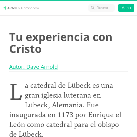
Menu
Skip
JuntosEnElCamino.com
to
Tu experiencia con
content
Cristo
Autor: Dave Arnold
L
a catedral de Lübeck es una
gran iglesia luterana en
Lübeck, Alemania. Fue
inaugurada en 1173 por Enrique el
León como catedral para el obispo
de Lübeck.